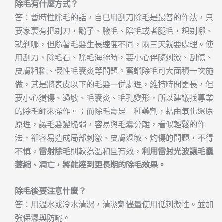
除毛有什麼方式？
答：暫時性除毛的話，自已用刮刀除毛是最普的作法，只
要家裏有把剃刀，鬍子、腋毛、陰毛或者腿毛，想剃哪、
就剃哪，但隨著毛髮生長速度不同，兩三天就要處理。使
用刮刀、除毛石、除毛海綿時，要小心伴隨刺激、刮傷、
皮膚粗糙、假性毛囊炎等問題。蜜蠟除毛可大面積一次施
做，其是將表皮以下的毛髮一併處理，維持時間更長，但
要小心燙傷、過敏、毛囊炎、毛孔變形，所以建議找專業
的除毛師來操作。；而除毛膏是一種藥劑，藉由氧化還原
原理，讓毛髮變脆弱，容易與毛囊分離，看似輕鬆的作
法，卻容易造成局部刺激、皮膚過敏、灼傷的問題，不得
不慎。
雷射除毛
則較為溫和且有效，
利用雷射光波讓毛囊
萎縮、凋亡，將能達到更長期的除毛效果。
除毛後要注意什麼？
答：用溫水或冷水清潔，清潔劑儘量使用低刺激性。並加
強保濕與防曬。