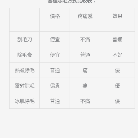
各種除毛方式比較表：
價格
疼痛感
效果
刮毛刀
便宜
不痛
普通
除毛膏
便宜
普通
不好
熱蠟除毛
普通
痛
優
雷射除毛
偏貴
痛
優
冰肌除毛
普通
不痛
優