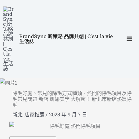
跳
Ma
至
Me
主
要
BrandSync 昕策略 品牌共創 | C'est la vie
內
生活誌
容
除毛好處、常見的除毛方式種類、熱門的除毛項目及除
毛常見問題 新店 妍娜美學 大解密！ 新北市新店熱蠟除
毛
新北
,
店家推薦
/
2023 年 9 月 7 日