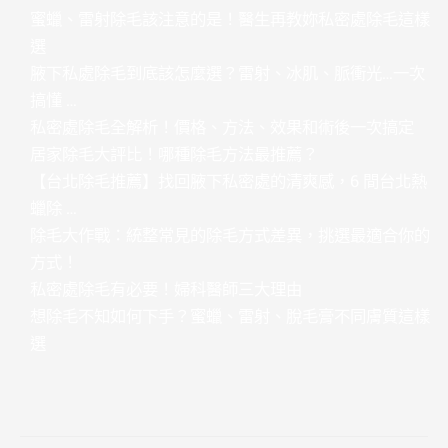
蜜蠟、雷射除毛該注意的是！醫生再教妳私密處除毛這樣
選
腋下私處除毛到底該怎麼選？雷射、冰肌、脈衝光…一次
搞懂 …
私密處除毛全解析！價格、方法、效果和術後一次搞定
居家除毛大評比！哪種除毛方法最推薦？
【台北除毛推薦】找回腋下私密處的清爽感，6 間台北熱
蠟除 …
除毛大作戰：統整常見的除毛方式差異，挑選最適合你的
方式！
私密處除毛有必要！婦科醫師三大理由
想除毛不知如何下手？蜜蠟、雷射、脫毛膏不同膚質這樣
選