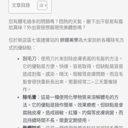
文章目錄
您有體毛過多的問題嗎？悶熱的天氣，腋下出汗容易有尷
尬異味？外出穿搭想展現完美體態嗎？
位於新店區七張捷運站的
妍娜美學
為大家剖析各種除毛方
式的優缺點：
刮毛刀
：使用刀片來刮除皮膚表面的毛髮的方法。
它的優點是方便、快速、容易取得，但缺點是容易
造成割傷、感染、暗沈、粗糙等皮膚問題，而且毛
髮會很快重新長出來，需要經常二~三天重複操
作。
除毛膏
：這是一種使用化學物質來溶解體毛的方
法。它的優點是操作簡單、效果療癒，但缺點是會
腐蝕皮膚，造成過敏、紅腫、灼傷等皮膚病變，而
且持續時間不長，需要定期使用
。
熱蠟除毛
：這是一種使用熱蠟來粘住並拔除毛囊的