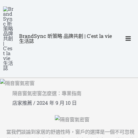
跳
Ma
至
Me
主
要
BrandSync 昕策略 品牌共創 | C'est la vie
內
生活誌
容
隔音窗氣密窗怎麼選：專業指南
店家推薦
/
2024 年 9 月 10 日
當我們談論到家居的舒適性時，窗戶的選擇是一個不可忽視