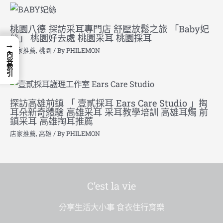
桃園八德 探訪采耳專門店 舒壓放鬆之旅 「Baby妃
絲」 桃園好去處 桃園采耳 桃園採耳
→
店家推薦
,
桃園
/ By
PHILEMON
內容索引
探訪高雄前鎮 「 壹貳採耳 Ears Care Studio 」掏
耳朵新奇體驗 高雄采耳 采耳教學培訓 高雄耳燭 前
鎮采耳 高雄掏耳推薦
店家推薦
,
高雄
/ By
PHILEMON
C’est la vie
分享生活大小事 食衣住行育樂