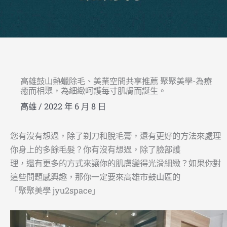
高雄鼓山熱蠟除毛、美業空間共享推薦 聚聚美學-為療
癒而相聚，為細緻呵護每寸肌膚而誕生。
高雄
/
2022 年 6 月 8 日
您有沒有想過，除了剃刀和脫毛膏，還有更好的方法來處理
你身上的多餘毛髮？你有沒有想過，除了臉部護
理，還有更多的方式來讓你的肌膚變得光滑細緻？如果你對
這些問題感興趣，那你一定要來高雄市鼓山區的
「聚聚美學 jyu2space」