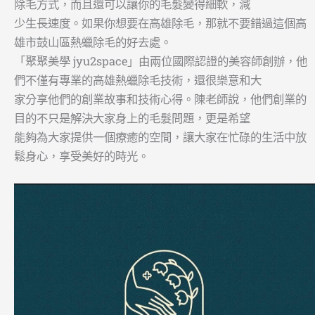
除毛方式，而且還可以讓你的毛髮變得細軟，減
少生長速度。如果你想要在高雄除毛，那就不要錯過這個高
雄市鼓山區熱蠟除毛的好去處。
「聚聚美學 jyu2space」由兩位國際認證的美容師創辦，他
們不僅有專業的高雄熱蠟除毛技術，還很樂意和大
家分享他們的創業故事和技術心得。陳老師說，他們創業的
目的不只是解決大家身上的毛髮問題，更是希望
能夠為大家提供一個療癒的空間，讓大家在忙碌的生活中放
鬆身心，享受美好的時光。