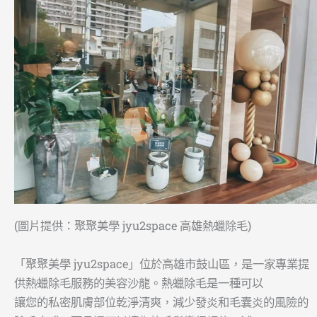
(圖片提供：聚聚美學 jyu2space 高雄熱蠟除毛)
「聚聚美學 jyu2space」位於高雄市鼓山區，是一家專業提
供熱蠟除毛服務的美容沙龍。熱蠟除毛是一種可以
讓您的私密肌膚部位乾淨清爽，減少發炎和毛囊炎的風險的