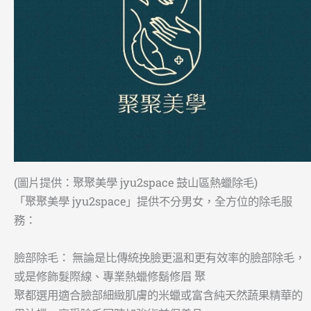
(圖片提供：聚聚美學 jyu2space 鼓山區熱蠟除毛)
「聚聚美學 jyu2space」提供不分男女，全方位的除毛服
務：
臉部除毛： 無論是比傳統挽臉更溫和更有效率的臉部除毛，
或是修飾髮際線、專業熱蠟修鬍修眉 聚
聚都選用適合臉部細緻肌膚的米蠟或富含純天然蔬果精華的