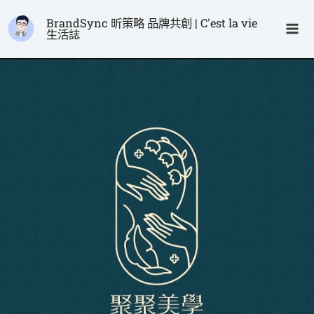
跳
Ma
BrandSync 昕策略 品牌共創 | C'est la vie
至
生活誌
Me
主
要
內
容