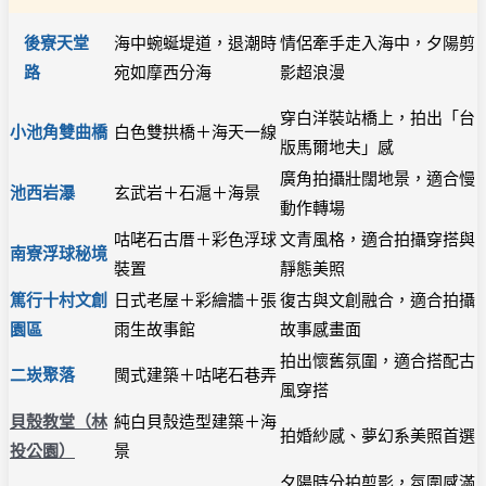
後寮天堂
海中蜿蜒堤道，退潮時
情侶牽手走入海中，夕陽剪
路
宛如摩西分海
影超浪漫
穿白洋裝站橋上，拍出「台
小池角雙曲橋
白色雙拱橋＋海天一線
版馬爾地夫」感
廣角拍攝壯闊地景，適合慢
池西岩瀑
玄武岩＋石滬＋海景
動作轉場
咕咾石古厝＋彩色浮球
文青風格，適合拍攝穿搭與
南寮浮球秘境
裝置
靜態美照
篤行十村文創
日式老屋＋彩繪牆＋張
復古與文創融合，適合拍攝
園區
雨生故事館
故事感畫面
拍出懷舊氛圍，適合搭配古
二崁聚落
閩式建築＋咕咾石巷弄
風穿搭
貝殼教堂（林
純白貝殼造型建築＋海
拍婚紗感、夢幻系美照首選
投公園）
景
夕陽時分拍剪影，氛圍感滿