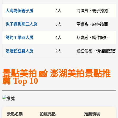
大海為伍親子房
4人
海洋風・親子療癒
兔子遇到熊三人房
3人
童話系・森林牆面
簡約工業四人房
4人
都會感・鐵件設計
浪漫粉紅雙人房
2人
粉紅氣氛・情侶閨蜜首
景點美拍 📸
澎湖美拍景點推
薦 Top 10
景點名稱
拍照亮點
推薦情境