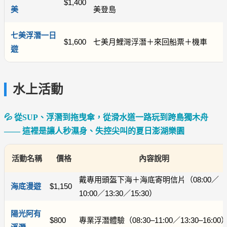
$1,400
美
美登島
七美浮潛一日
$1,600
七美月鯉灣浮潛＋來回船票＋機車
遊
水上活動
💦 從SUP、浮潛到拖曳傘，從滑水道一路玩到跨島獨木舟
—— 這裡是讓人秒濕身、失控尖叫的夏日澎湖樂園
活動名稱
價格
內容說明
戴專用頭盔下海＋海底寄明信片（08:00／
海底漫遊
$1,150
10:00／13:30／15:30）
陽光阿有
$800
專業浮潛體驗（08:30–11:00／13:30–16:00