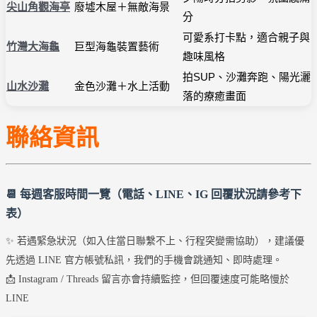
尖山角觀海亭
廢墟木屋＋無敵海景
分
可愛系打卡點，適合親子與
竹灣大海龜
巨型海龜裝置藝術
趣味風格
拍SUP、沙灘奔跑、陽光灑
山水沙灘
金色沙灘＋水上活動
落的療癒畫面
聯絡資訊
📆 每週客服時間一覽（電話、LINE、IG 回覆狀況請參考下
表）
✨ 若遇緊急狀況（如入住當日聯繫不上、行程突變需協助），建議優
先透過 LINE 官方帳號私訊，我們的手機會跳通知、即時處理。
📩 Instagram / Threads 留言亦會持續監控，但回覆速度可能略慢於
LINE