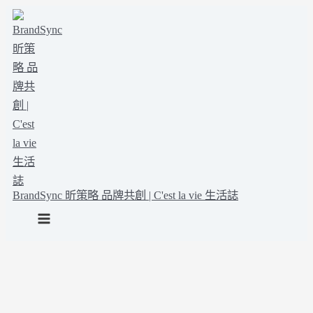
Main
跳
Menu
至
主
要
內
容
BrandSync 昕策略 品牌共創 | C'est la vie 生活誌