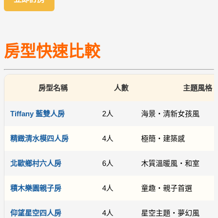
房型快速比較
房型名稱
人數
主題風格
Tiffany 藍雙人房
2人
海景・清新女孩風
精緻清水模四人房
4人
極簡・建築感
北歐鄉村六人房
6人
木質溫暖風・和室
積木樂園親子房
4人
童趣・親子首選
仰望星空四人房
4人
星空主題・夢幻風