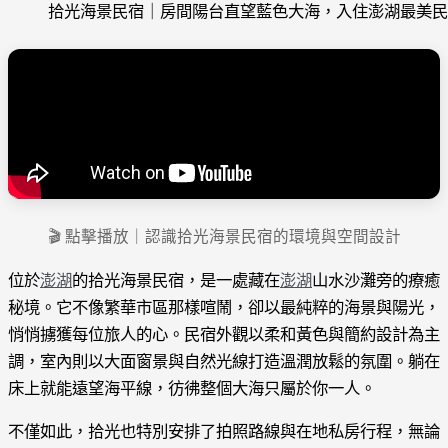
拾光海景民宿｜房間陽台直望藍色大海，入住澎湖最美民
🎬 點擊播放｜認識拾光海景民宿的環境與空間設計
位於
澎湖
的拾光海景民宿，是一處藏在
澎湖
山水沙灘旁的療癒
秘境。它不像繁華市區那樣喧鬧，卻以最純粹的海景與陽光，
悄悄擄獲每位旅人的心。民宿外觀以柔和黃色與簡約設計為主
調，室內則以大面窗景與自然光線打造溫潤放鬆的氛圍。躺在
床上就能遠望海平線，彷彿整個大海只屬於你一人。
不僅如此，拾光也特別安排了拍照路線與在地私房行程，無論