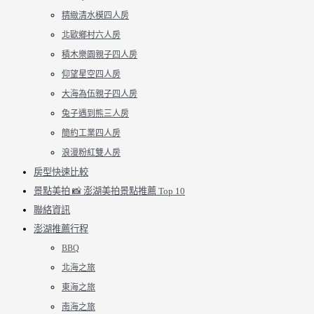
精緻清水模四人房
北歐鄉村六人房
積木樂園親子四人房
仰望星空四人房
大海為伍親子四人房
兔子遇到熊三人房
簡約工業四人房
浪漫粉紅雙人房
房型快速比較
景點美拍 📸 澎湖美拍景點推薦 Top 10
聯絡資訊
澎湖推薦行程
BBQ
北海之旅
東海之旅
南海之旅