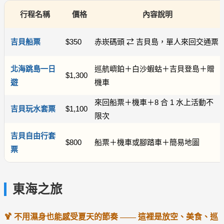
行程名稱
價格
內容說明
吉貝船票
$350
赤崁碼頭 ⇄ 吉貝島，單人來回交通票
北海跳島一日
巡航嶼鉑＋白沙蝦蛄＋吉貝登島＋贈
$1,300
遊
機車
來回船票＋機車＋8 合 1 水上活動不
吉貝玩水套票
$1,100
限次
吉貝自由行套
$800
船票＋機車或腳踏車＋簡易地圖
票
東海之旅
🍹 不用濕身也能感受夏天的節奏 —— 這裡是放空、美食、巡