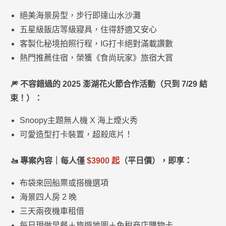
絕美海景房型，步行即達山水沙灘
五星級飯店等級寢具，住得舒適又安心
客製化秘境拍照行程，IG打卡絕對滿載讚數
熱門推薦住宿，榮獲《食尚玩家》旅宿大賞
🎆 不容錯過的 2025 澎湖花火節合作活動（只到 7/29 結
束！）：
Snoopy主題無人機 X 海上煙火秀
可愛造型打卡裝置，超殺底片！
🚤 專案內容｜每人僅
$3900 起
（平日價），即享：
布袋來回船票或搭機選項
海景四人房 2 晚
三天兩夜機車租借
每日現做早餐＋旅遊地圖＋免稅商店購物卡