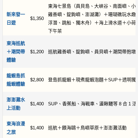
東海七景島（員貝島、大峽谷、南面嶼、小
新來發一
雞善嶼、錠鉤嶼、澎湖灘）＋珊瑚礁玩水趣
$1,350
日遊
浮潛、跳船、獨木舟）＋海上滑水道＋小荷
下午茶
東海巡航
＋潮間帶
$1,200
巡航雞善嶼、錠鉤嶼、員貝嶼＋潮間帶抱墩
體驗
龍蝦島抓
$2,800
登島抓龍蝦＋現煮龍蝦泡麵＋SUP＋透明獨
龍蝦體驗
澎澎灘水
$1,400
SUP、香蕉船、海戰車、盪鞦韆等 8 合 1 活
上活動
東海浪漫
$1,400
巡航＋餵海鷗＋鳥嶼草原＋澎澎灘活動
之旅