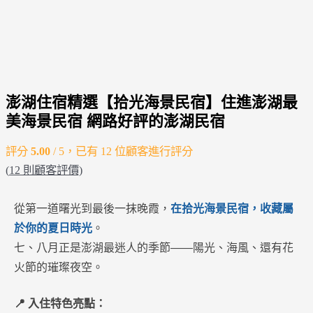
澎湖住宿精選【拾光海景民宿】住進澎湖最
美海景民宿 網路好評的澎湖民宿
評分
5.00
/ 5，已有
12
位顧客進行評分
(
12
則顧客評價)
從第一道曙光到最後一抹晚霞，
在拾光海景民宿，收藏屬
於你的夏日時光
。
七、八月正是澎湖最迷人的季節——陽光、海風、還有花
火節的璀璨夜空。
📍 入住特色亮點：