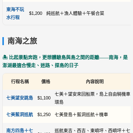
東海不玩
$1,200
純巡航＋漁人體驗＋午餐合菜
水行程
南海之旅
🏝️ 比起景點奔跑，更想體驗島與島之間的距離——南海，是
澎湖最適合慢走、迷路、探島的日子
行程名稱
價格
內容說明
七美＋望安來回船票，島上自由騎機車
七美望安跳島
$1,100
環島
七美藍洞巡航
$1,250
七美登島＋藍洞巡航＋機車
南方四島＋七
巡航東吉、西吉、東嶼坪、西嶼坪＋七