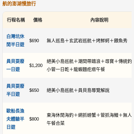
航的澎湖慢旅行
行程名稱
價格
內容說明
白灣坑休
$690
無人巡島＋玄武岩巡航＋烤鮮蚵＋餵魚秀
閒半日遊
員貝耍廢
絕美小島巡航＋潮間帶踏浪＋尋寶＋傳統釣魚
$1,200
一日遊
小管一日乾＋龍蝦麵疙瘩午餐
員貝耍廢
$650
絕美小島巡航＋員貝島導覽解說
半日遊
歐船長漁
東海休閒海釣＋網抓螃蟹＋管抓海鰻＋無人
夫體驗半
$800
午餐合菜
日遊