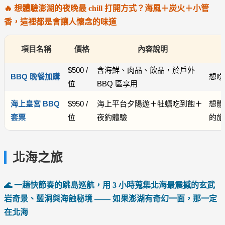
🔥 想體驗澎湖的夜晚最 chill 打開方式？海風＋炭火＋小管
香，這裡都是會讓人懷念的味道
項目名稱
價格
內容說明
$500 /
含海鮮、肉品、飲品，於戶外
BBQ 晚餐加購
想吃
位
BBQ 區享用
海上皇宮 BBQ
$950 /
海上平台夕陽遊＋牡蠣吃到飽＋
想體
套票
位
夜釣體驗
的旅
北海之旅
🌊 一趟快節奏的跳島巡航，用 3 小時蒐集北海最震撼的玄武
岩奇景、藍洞與海蝕秘境 —— 如果澎湖有奇幻一面，那一定
在北海